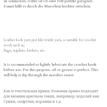
zu schmieren. Dafür ist Öl oder Fett perfekt geeignet.
g
a
Damit hilft es durch die Marschen leichter rutschen.
:
b
s
3
e
.
n
8
d
S
e
t
n
e
Leather look yarn just like textile yarn, is suitable for crochet
r
work such as;
n
Bags, napkins, baskets, etc.
e
It is recommended to lightly lubricate the crochet hook
before use. For this purpose, oil or grease is perfect. This
will help it slip through the marshes easier.
Как и текстильная пряжа, Кожаная пряжа подходит
для вязания крючком таких, например, изделий как;
Сумки, салфетки, корзины и т.д.