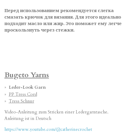
Перед использованием рекомендуется слегка
смазать крючок для вязания. Для этого идеально
подходит масло или жир. Это поможет ему легче
проскользнуть через стежки.
Bugeto Yarns
Leder-Look Garn
PP Tress Cord
Tress Schnur
Video-Anleitung zum Stricken einer Ledergarntasche.
Anleitung ist in Deutsch
https://www.youtube.com/@catherinecrochet