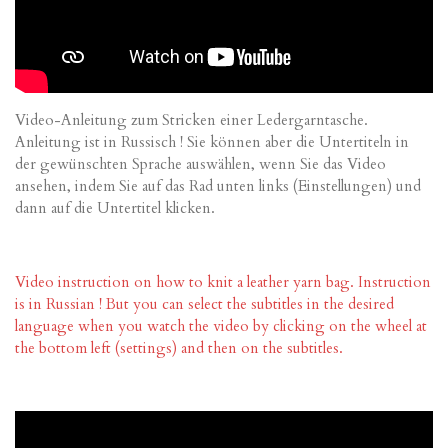
Video-Anleitung zum Stricken einer Ledergarntasche.
Anleitung ist in Russisch ! Sie können aber die Untertiteln in
der gewünschten Sprache auswählen, wenn Sie das Video
ansehen, indem Sie auf das Rad unten links (Einstellungen) und
dann auf die Untertitel klicken.
Video instruction on how to knit a leather yarn bag. Instruction
is in Russian ! But you can select the subtitles in the desired
language when you watch the video by clicking on the wheel at
the bottom left (settings) and then on the subtitles.