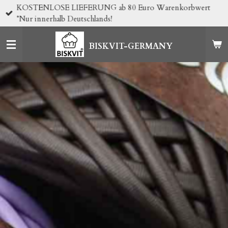
KOSTENLOSE LIEFERUNG ab 80 Euro Warenkorbwert
Zum
*Nur innerhalb Deutschlands!
Hauptinhalt
springen
BISKVIT-GERMANY