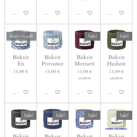
In den Warenkorb
In den Warenkorb
In den Warenkorb
Bei Verfügbark
Ausverkauft
Sale!
Sale!
Biskvit
Biskvit
Biskvit
Biskvit
Eis
Provance
Moriarti
Hudson
15,99 €
15,99 €
13,99 €
13,99 €
15,99 €
15,99 €
Bei Verfügbarkeit benachrichtigen
In den Warenkorb
In den Warenkorb
In den Warenk
Sale!
Sale!
Sale!
Sale!
Biskvit
Biskvit
Biskvit
Biskvit