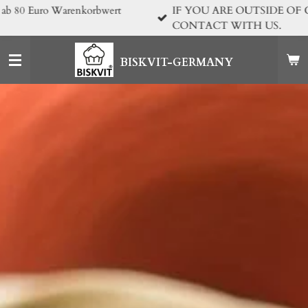
IF YOU ARE OUTSIDE OF GERMANY, PLEASE GET IN
Zum
CONTACT WITH US.
Hauptinhalt
springen
BISKVIT-GERMANY