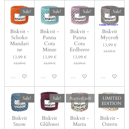
Sale!
Sale!
Sale!
Sale!
Biskvit -
Biskvit -
Biskvit -
Biskvit
Schoko
Panna
Panna
Mycroft
Mandari
Cota
Cota
13,99 €
ne
Minze
Erdbeere
15,99 €
13,99 €
13,99 €
13,99 €
15,99 €
15,99 €
15,99 €
In den Warenkorb
In den Warenkorb
In den Warenkorb
In den Warenk
Sale!
Sale!
Ausverkauft
LIMITED
EDITION
Biskvit
Biskvit
Biskvit -
Biskvit -
Snow
Glühwei
Marta
Ostern