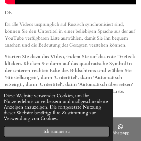
DE
Da alle Videos ursprünglich auf Russisch synchronisiert sind,
können Sie den Untertitel in einer beliebigen Sprache aus der auf
YouTube verfügbaren Liste auswählen, damit Sie ihn bequem
ansehen und die Bedeutung des Gesagten verstehen können.
Starten Sie dazu das Video, indem Sie auf das rote Dreieck
klicken. Klicken Sie dann auf das quadratische Symbol in
der unteren rechten Ecke des Bildschirms und wählen Sie
'Einstellungen', dann 'Untertitel', dann 'Automatisch
erzeugt', dann 'Untertitel', dann 'Automatisch übersetzen'
und wählen Sie die gewünschte Sprache aus der Liste.
Diese Website verwendet Cookies, um Ihr
Nutzererlebnis zu verbessern und maßgeschneiderte
Anzeigen anzuzeigen. Die fortgesetzte Nutzung
dieser Website bestätigt Ihre Zustimmung zur
ENG
Verwendung von Cookies.
Since all videos are originally dubbed in Russian, for ease of
Ich stimme zu
viewing and understanding the meaning of what is said, you can
E-Mail
Telefon
Instagram
WhatsApp
choose Subtitle in any language from the list of available on