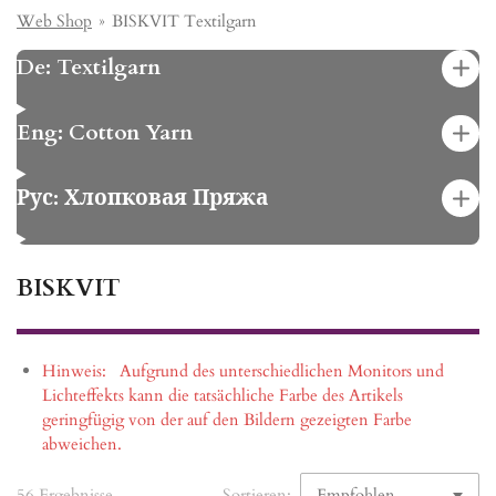
Web Shop
»
BISKVIT Textilgarn
De: Textilgarn
Eng: Cotton Yarn
Рус: Хлопковая Пряжа
BISKVIT
Hinweis:
Aufgrund des unterschiedlichen Monitors und
Lichteffekts kann die tatsächliche Farbe des Artikels
geringfügig von der auf den Bildern gezeigten Farbe
abweichen.
56 Ergebnisse
Sortieren: