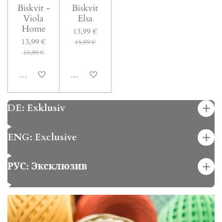
Biskvit -
Biskvit
Viola
Elsa
Home
13,99 €
13,99 €
15,99 €
15,99 €
In den Warenkorb
In den Warenkorb
DE: Exklusiv
ENG: Exclusive
РУС: Эксклюзив