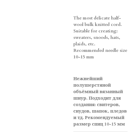
The most delicate half-
wool bulk knitted cord.
Suitable
for creating:
sweaters, snoods, hats,
plaids, etc.
Recommended needle size
10-15 mm
Нежнейший
полушерстяной
объёмный вязанный
шнур.
Подходит для
создания: свитеров,
снудов, шапок, пледов
и тд.
Рекомендуемый
размер спиц 10-15 мм