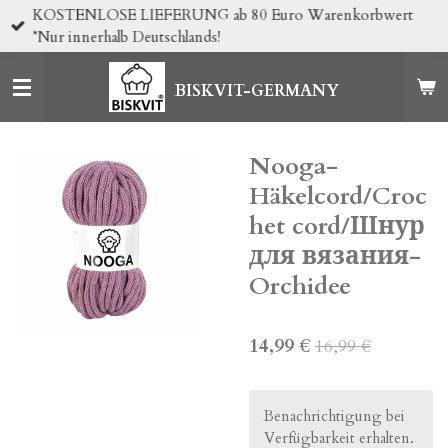
KOSTENLOSE LIEFERUNG ab 80 Euro Warenkorbwert
Zum
*Nur innerhalb Deutschlands!
Hauptinhalt
springen
BISKVIT-GERMANY
Nooga-
Häkelcord/Croc
het cord/Шнур
для вязания-
Orchidee
14,99 €
16,99 €
Benachrichtigung bei
Verfügbarkeit erhalten.