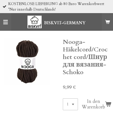
KOSTENLOSE LIEFERUNG ab 80 Euro Warenkorbwert
Zum
*Nur innerhalb Deutschlands!
Hauptinhalt
springen
BISKVIT-GERMANY
Nooga-
Häkelcord/Croc
het cord/Шнур
для вязания-
Schoko
9,99 €
In den
Warenkorb