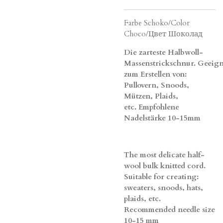
Farbe Schoko/Color
Choco/Цвет Шоколад
Die zarteste Halbwoll-
Massenstrickschnur.
Geeign
zum Erstellen von:
Pullovern, Snoods,
Mützen, Plaids,
etc.
Empfohlene
Nadelstärke 10-15mm
The most delicate half-
wool bulk knitted cord.
Suitable
for creating:
sweaters, snoods, hats,
plaids, etc.
Recommended needle size
10-15 mm