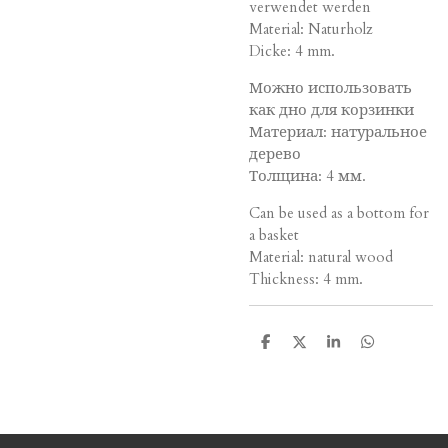
verwendet werden
Material: Naturholz
Dicke: 4 mm.
Можно использовать
как дно для корзинки
Материал: натуральное
дерево
Толщина: 4 мм.
Can be used as a bottom for
a basket
Material: natural wood
Thickness: 4 mm.
T
T
T
T
e
e
e
e
i
i
i
i
l
l
l
l
e
e
e
e
n
n
n
n