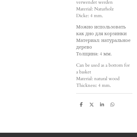
verwendet werden
Material: Naturholz
Dicke: 4 mm.
Можно использовать
как дно для корзинки
Материал: натуральное
дерево
Толщина: 4 мм.
Can be used as a bottom for
a basket
Material: natural wood
Thickness: 4 mm.
T
T
T
T
e
e
e
e
i
i
i
i
l
l
l
l
e
e
e
e
n
n
n
n