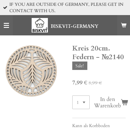
IF YOU ARE OUTSIDE OF GERMANY, PLEASE GET IN
Zum
CONTACT WITH US.
Hauptinhalt
springen
BISKVIT-GERMANY
Kreis 20cm.
Federn - №2140
Sale!
7,99 €
8,99 €
In den
Warenkorb
Kann als Korbboden