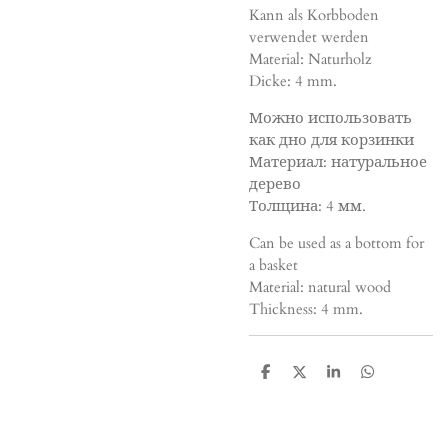
Kann als Korbboden
verwendet werden
Material: Naturholz
Dicke: 4 mm.
Можно использовать
как дно для корзинки
Материал: натуральное
дерево
Толщина: 4 мм.
Can be used as a bottom for
a basket
Material: natural wood
Thickness: 4 mm.
T
T
T
T
e
e
e
e
i
i
i
i
l
l
l
l
e
e
e
e