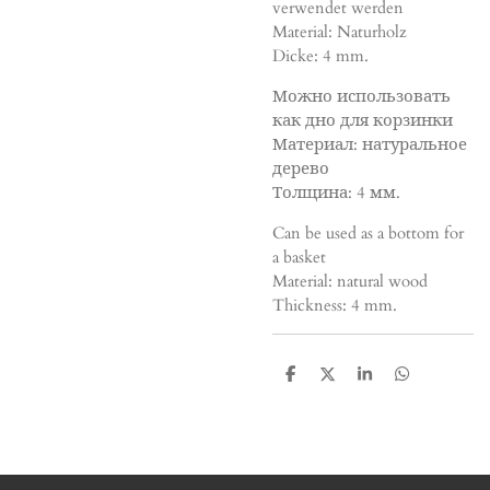
verwendet werden
Material: Naturholz
Dicke: 4 mm.
Можно использовать
как дно для корзинки
Материал: натуральное
дерево
Толщина: 4 мм.
Can be used as a bottom for
a basket
Material: natural wood
Thickness: 4 mm.
T
T
T
T
e
e
e
e
i
i
i
i
l
l
l
l
e
e
e
e
n
n
n
n