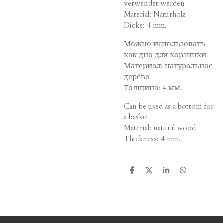
verwendet werden
Material: Naturholz
Dicke: 4 mm.
Можно использовать
как дно для корзинки
Материал: натуральное
дерево
Толщина: 4 мм.
Can be used as a bottom for
a basket
Material: natural wood
Thickness: 4 mm.
T
T
T
T
e
e
e
e
i
i
i
i
l
l
l
l
e
e
e
e
n
n
n
n