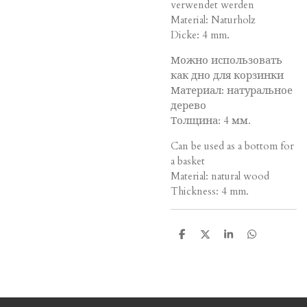
verwendet werden
Material: Naturholz
Dicke: 4 mm.
Можно использовать
как дно для корзинки
Материал: натуральное
дерево
Толщина: 4 мм.
Can be used as a bottom for
a basket
Material: natural wood
Thickness: 4 mm.
T
T
T
T
e
e
e
e
i
i
i
i
l
l
l
l
e
e
e
e
n
n
n
n