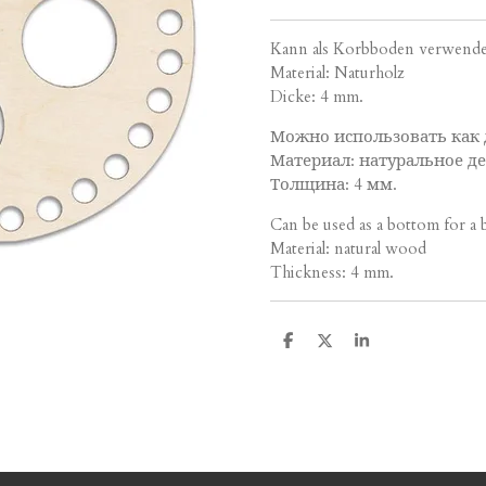
Kann als Korbboden verwend
Material: Naturholz
Dicke: 4 mm.
Можно использовать как 
Материал: натуральное д
Толщина: 4 мм.
Can be used as a bottom for a 
Material: natural wood
Thickness: 4 mm.
T
T
T
e
e
e
i
i
i
l
l
l
e
e
e
n
n
n