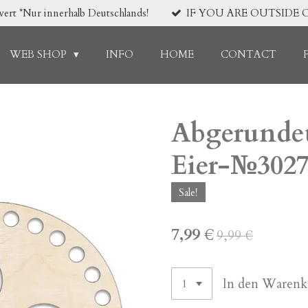
*Nur innerhalb Deutschlands!
IF YOU ARE OUTSIDE 
WEB SHOP
INFO
HOME
CONTACT
Abgerundet
Eier-№302
Sale!
7,99 €
9,99 €
In den Warenk