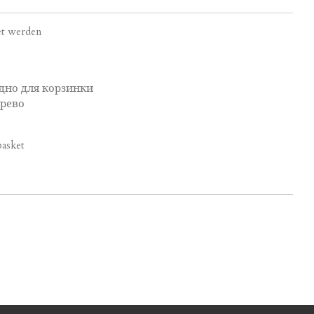
et werden
дно для корзинки
ерево
basket